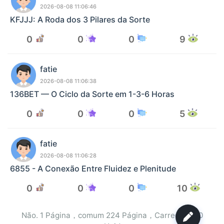
2026-08-08 11:06:46
KFJJJ: A Roda dos 3 Pilares da Sorte
0
0
0
9
fatie
2026-08-08 11:06:38
136BET — O Ciclo da Sorte em 1-3-6 Horas
0
0
0
5
fatie
2026-08-08 11:06:28
6855 - A Conexão Entre Fluidez e Plenitude
0
0
0
10
Não.
1
Página，comum
224
Página，Carregado
10