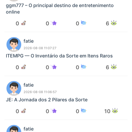
ggm777 – O principal destino de entretenimento
online
0
0
0
6
fatie
2026-08-08 11:07:27
ITEMPG — O Inventário da Sorte em Itens Raros
0
0
0
6
fatie
2026-08-08 11:06:57
JE: A Jornada dos 2 Pilares da Sorte
0
0
0
10
fatie