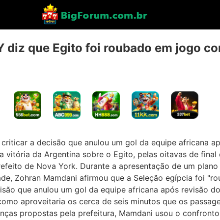
Y diz que Egito foi roubado em jogo c
riticar a decisão que anulou um gol da equipe africana ap
a vitória da Argentina sobre o Egito, pelas oitavas de fin
efeito de Nova York. Durante a apresentação de um plano
ade, Zohran Mamdani afirmou que a Seleção egípcia foi "r
ecisão que anulou um gol da equipe africana após revisão 
 como aproveitaria os cerca de seis minutos que os passag
ças propostas pela prefeitura, Mamdani usou o confronto