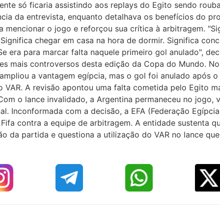
ente só ficaria assistindo aos replays do Egito sendo rou
ncia da entrevista, enquanto detalhava os benefícios do pr
a mencionar o jogo e reforçou sua crítica à arbitragem. "Si
. Significa chegar em casa na hora de dormir. Significa co
Se era para marcar falta naquele primeiro gol anulado", dec
es mais controversos desta edição da Copa do Mundo. N
ampliou a vantagem egípcia, mas o gol foi anulado após o á
o VAR. A revisão apontou uma falta cometida pelo Egito m
Com o lance invalidado, a Argentina permaneceu no jogo, v
nal. Inconformada com a decisão, a EFA (Federação Egípc
̀ Fifa contra a equipe de arbitragem. A entidade sustenta q
̃o da partida e questiona a utilização do VAR no lance 