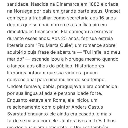
santidade. Nascida na Dinamarca em 1882 e criada
na Noruega por pais em grande parte ateus, Undset
começou a trabalhar como secretária aos 16 anos
depois que seu pai morreu e a família caiu em
dificuldades financeiras. Ela começou a escrever
durante esses anos. Aos 25 anos, fez sua estreia
literária com "Fru Marta Oulie", um romance sobre
adultério cuja frase de abertura — "Fui infiel ao meu
marido" — escandalizou a Noruega mesmo quando
a lançou aos olhos do público. Historiadores
literários notaram que sua vida era pouco
convencional para uma mulher de seu tempo.
Undset fumava, bebia, praguejava e era conhecida
por sua língua afiada e personalidade forte.
Enquanto estava em Roma, ela iniciou um
relacionamento com o pintor Anders Castus
Svarstad enquanto ele ainda era casado, e mais
tarde se casou com ele. Juntos tiveram três filhos,
um dos quais era deficiente, e Undset também