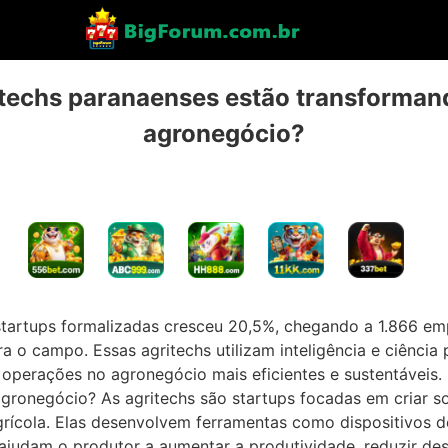
techs paranaenses estão transformand
agronegócio?
 startups formalizadas cresceu 20,5%, chegando a 1.866 
ara o campo. Essas agritechs utilizam inteligência e ciênci
operações no agronegócio mais eficientes e sustentáveis.
ronegócio? As agritechs são startups focadas em criar sol
rícola. Elas desenvolvem ferramentas como dispositivos de 
ajudam o produtor a aumentar a produtividade, reduzir desp