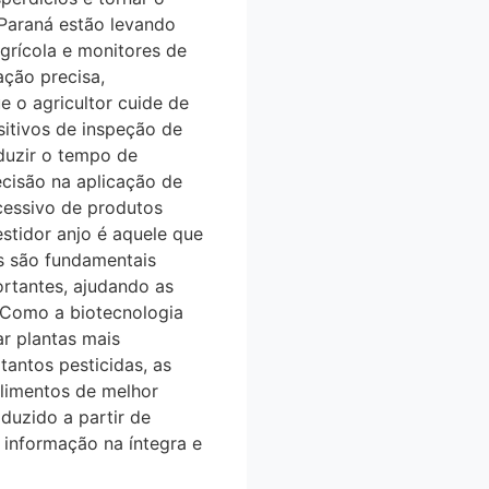
araná estão levando
grícola e monitores de
̧ão precisa,
 o agricultor cuide de
tivos de inspeção de
eduzir o tempo de
isão na aplicação de
cessivo de produtos
stidor anjo é aquele que
s são fundamentais
ortantes, ajudando as
. Como a biotecnologia
iar plantas mais
tantos pesticidas, as
limentos de melhor
oduzido a partir de
nformação na íntegra e