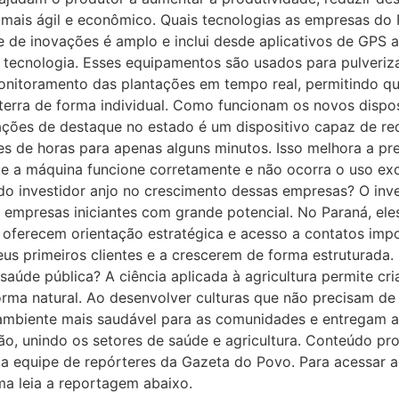
ais ágil e econômico. Quais tecnologias as empresas do P
 de inovações é amplo e inclui desde aplicativos de GPS a
a tecnologia. Esses equipamentos são usados para pulverizac
itoramento das plantações em tempo real, permitindo que
erra de forma individual. Como funcionam os novos disposi
ções de destaque no estado é um dispositivo capaz de r
es de horas para apenas alguns minutos. Isso melhora a prec
ue a máquina funcione corretamente e não ocorra o uso ex
l do investidor anjo no crescimento dessas empresas? O inve
m empresas iniciantes com grande potencial. No Paraná, ele
, oferecem orientação estratégica e acesso a contatos imp
eus primeiros clientes e a crescerem de forma estruturada
aúde pública? A ciência aplicada à agricultura permite cr
orma natural. Ao desenvolver culturas que não precisam de 
mbiente mais saudável para as comunidades e entregam a
̃o, unindo os setores de saúde e agricultura. Conteúdo pr
a equipe de repórteres da Gazeta do Povo. Para acessar a i
ma leia a reportagem abaixo.