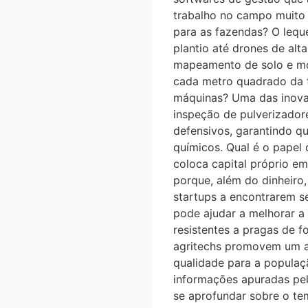
trabalho no campo muito m
para as fazendas? O leque
plantio até drones de alt
mapeamento de solo e mon
cada metro quadrado da t
máquinas? Uma das inova
inspeção de pulverizador
defensivos, garantindo q
químicos. Qual é o pape
coloca capital próprio e
porque, além do dinheiro
startups a encontrarem s
pode ajudar a melhorar a s
resistentes a pragas de f
agritechs promovem um a
qualidade para a populaça
informações apuradas pel
se aprofundar sobre o te