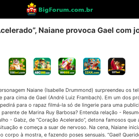
Acelerado”, Naiane provoca Gael com jo
 personagem Naiane (Isabelle Drummond) surpreendeu os t
 para cima de Gael (André Luiz Frambach). Em um dos pró
edirá para o rapaz filmá-la só de lingerie para uma public
parente de Marina Ruy Barbosa? Entenda relação - Resumo
julho - Gabz, de “Coração Acelerado”, detona famosos qu
tuação e começa a suar de nervoso. Na cena, Naiane inici
o corpo à mostra, e fazendo poses sensuais. “Gael! Querid