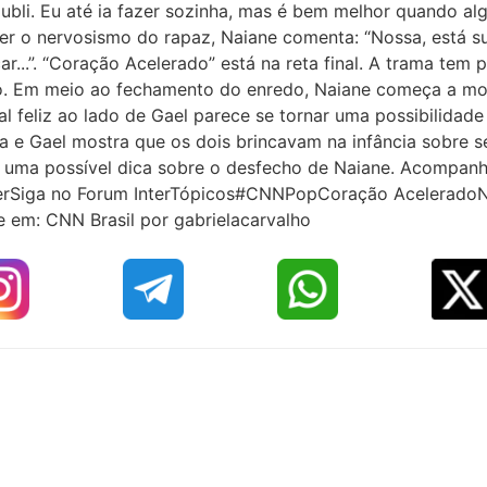
bli. Eu até ia fazer sozinha, mas é bem melhor quando alg
er o nervosismo do rapaz, Naiane comenta: “Nossa, está s
...”. “Coração Acelerado” está na reta final. A trama tem
. Em meio ao fechamento do enredo, Naiane começa a mostr
nal feliz ao lado de Gael parece se tornar uma possibilida
la e Gael mostra que os dois brincavam na infância sobre se
uma possível dica sobre o desfecho de Naiane. Acompanh
erSiga no Forum InterTópicos#CNNPopCoração Acelerado
e em: CNN Brasil por gabrielacarvalho