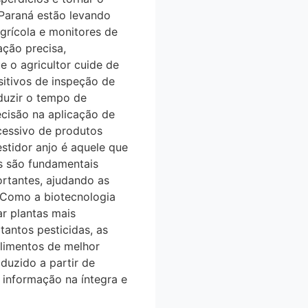
araná estão levando
grícola e monitores de
̧ão precisa,
 o agricultor cuide de
tivos de inspeção de
eduzir o tempo de
isão na aplicação de
cessivo de produtos
stidor anjo é aquele que
s são fundamentais
ortantes, ajudando as
. Como a biotecnologia
iar plantas mais
tantos pesticidas, as
limentos de melhor
oduzido a partir de
nformação na íntegra e