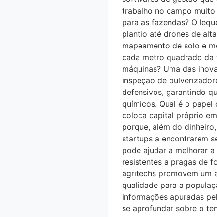
trabalho no campo muito m
para as fazendas? O leque
plantio até drones de alt
mapeamento de solo e mon
cada metro quadrado da t
máquinas? Uma das inova
inspeção de pulverizador
defensivos, garantindo q
químicos. Qual é o pape
coloca capital próprio e
porque, além do dinheiro
startups a encontrarem s
pode ajudar a melhorar a s
resistentes a pragas de f
agritechs promovem um a
qualidade para a populaça
informações apuradas pel
se aprofundar sobre o te