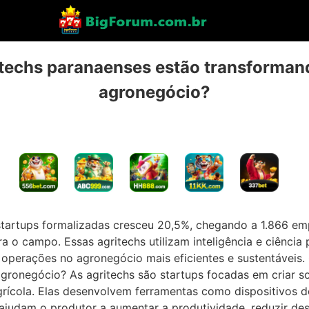
techs paranaenses estão transformand
agronegócio?
 startups formalizadas cresceu 20,5%, chegando a 1.866 
ara o campo. Essas agritechs utilizam inteligência e ciênci
operações no agronegócio mais eficientes e sustentáveis.
ronegócio? As agritechs são startups focadas em criar sol
rícola. Elas desenvolvem ferramentas como dispositivos de 
ajudam o produtor a aumentar a produtividade, reduzir desp