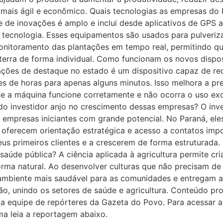
ais ágil e econômico. Quais tecnologias as empresas do P
 de inovações é amplo e inclui desde aplicativos de GPS a
a tecnologia. Esses equipamentos são usados para pulverizac
itoramento das plantações em tempo real, permitindo que
erra de forma individual. Como funcionam os novos disposi
ções de destaque no estado é um dispositivo capaz de r
es de horas para apenas alguns minutos. Isso melhora a prec
ue a máquina funcione corretamente e não ocorra o uso ex
l do investidor anjo no crescimento dessas empresas? O inve
m empresas iniciantes com grande potencial. No Paraná, ele
, oferecem orientação estratégica e acesso a contatos imp
eus primeiros clientes e a crescerem de forma estruturada
aúde pública? A ciência aplicada à agricultura permite cr
orma natural. Ao desenvolver culturas que não precisam de 
mbiente mais saudável para as comunidades e entregam a
̃o, unindo os setores de saúde e agricultura. Conteúdo pr
a equipe de repórteres da Gazeta do Povo. Para acessar a i
ma leia a reportagem abaixo.