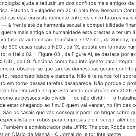
ecnologia: ajuda a reduzir um dos conflitos mais antigos da
stica. Estudos divulgados em 2016 pelo Pew Research Cen
́sticas está consistentemente entre os cinco fatores mais
 à frente até de harmonia sexual e compatibilidade fina
a guerra mais antiga da humanidade está prestes a ter um a
ova fase da automação doméstica. O Memo , da Sunday, ap
de 500 casas reais; o NEO , da 1X, aposta em formato hum
to; o Helix 02 + Figure 03 , da Figure AI, se destaca por 
LOiD , da LG, funciona como hub inteligente para integrar
omeço, observa-se que tarefas domésticas geram conflito
o, responsabilidade e parceria. Não é (e nunca foi) sobre 
lito em torno dessas tarefas desaparece. Não porque o pro
são foi removido. O que está sendo construído em 2026 e
 como as pessoas vão dividir — ou não dividir — o trabalho 
e estar chegando ao fim. E quem vai vencer, no fim das co
São os casais que vão conseguir parar de brigar sobre q
́ especialista em robôs para empresas e em varejo, além de
 Também é administrador pela UFPR. The post Robôs dome
t on Diário da Manhã - O Jornal do leitor Inteligente .