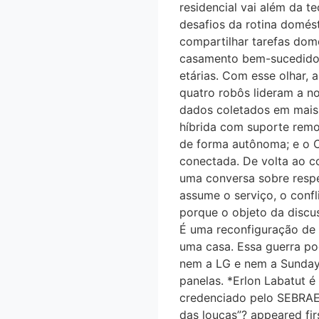
residencial vai além da t
desafios da rotina domé
compartilhar tarefas dome
casamento bem-sucedido —
etárias. Com esse olhar, 
quatro robôs lideram a n
dados coletados em mais 
híbrida com suporte remo
de forma autônoma; e o C
conectada. De volta ao c
uma conversa sobre respeit
assume o serviço, o conf
porque o objeto da discus
É uma reconfiguração de
uma casa. Essa guerra pod
nem a LG e nem a Sunday. 
panelas. *Erlon Labatut e
credenciado pelo SEBRAE.
das louças”? appeared firs