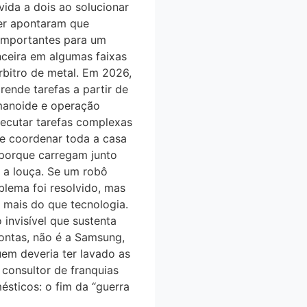
 vida a dois ao solucionar
ter apontaram que
 importantes para um
nceira em algumas faixas
́rbitro de metal. Em 2026,
rende tarefas a partir de
anoide e operação
executar tarefas complexas
 e coordenar toda a casa
 porque carregam junto
a louça. Se um robô
blema foi resolvido, mas
́ mais do que tecnologia.
invisível que sustenta
ntas, não é a Samsung,
uem deveria ter lavado as
 consultor de franquias
́sticos: o fim da “guerra