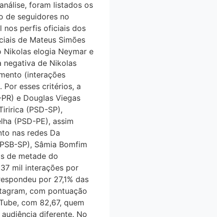
álise, foram listados os
ro de seguidores no
l nos perfis oficiais dos
ciais de Mateus Simões
o Nikolas elogia Neymar e
 a negativa de Nikolas
mento (interações
 Por esses critérios, a
L-PR) e Douglas Viegas
Tiririca (PSD-SP),
lha (PSD-PE), assim
nto nas redes Da
(PSB-SP), Sâmia Bomfim
is de metade do
 mil interações por
 respondeu por 27,1% das
nstagram, com pontuação
uTube, com 82,67, quem
 audiência diferente. No