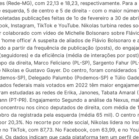
s (Rede-MG), com 22,13 e 18,23, respectivamente. Para a an
 esquerda, 5 de centro e 5 de direita - com o maior núme
oletadas publicações feitas de 1o de fevereiro a 30 de abri
ok, Instagram, TikTok e YouTube. Nikolas turbina redes so
r colaborado com vídeo de Michelle Bolsonaro sobre Flávi
e ‘home office’ A suspeita de aliados de Flávio Bolsonaro e
lado a partir da frequência de publicação (posts), do engaja
guidores) e da eficiência (média de interações por post).
po da direita, Marco Feliciano (PL-SP), Sargento Fahur (P
 de Nikolas e Gustavo Gayer. Do centro, foram considerados 
demos-SP), Delegado Palumbo (Podemos-SP) e Túlio Gade
tados federais mais votados em 2022 têm maior engajame
oram estudadas as redes de Erika, Janones, Tabata Amaral 
ann (PT-PR). Engajamento Segundo a análise da Nexus, ma
ncentrou nos cinco deputados de direita, com média de 137
dobro da registrada pela esquerda (média 65 mil). O centro
 por 20,3%. No recorte por rede social, Nikolas lidera no I
 e no TikTok, com 87,73. No Facebook, com 63,99, e no Yo
eruel. Os dados indicam que cada plataforma tem um perfil de