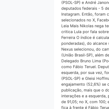
(PSOL-SP) e André Janone
deputados federais - 5 de
Instagram. Então, foram c
selecionados no X, Facebo
Leia Mais Nikolas nega te
critica Lula por fala sobr
Ferreira O índice é calcu
ponderadas), do alcance (se
Nexus selecionou, do cam
(União Brasil-SP), além
Delegado Bruno Lima (Po
como Fábio Teruel. Depu
esquerda, por sua vez, f
(PSOL-SP) e Gleisi Hoffm
engajamento (52,6%) se co
publicação, mais que o 
interações e a esquerda,
de 91,05; no X, com 100;
fica à frente é Fábio T