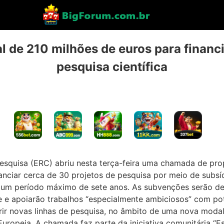
al de 210 milhões de euros para financ
pesquisa científica
squisa (ERC) abriu nesta terça-feira uma chamada de pr
anciar cerca de 30 projetos de pesquisa por meio de subsíd
 um período máximo de sete anos. As subvenções serão 
 e apoiarão trabalhos “especialmente ambiciosos” com pot
rir novas linhas de pesquisa, no âmbito de uma nova moda
Europeia. A chamada faz parte da iniciativa comunitária “E