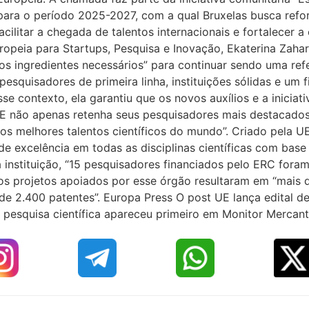
para o período 2025-2027, com a qual Bruxelas busca refo
acilitar a chegada de talentos internacionais e fortalecer a 
uropeia para Startups, Pesquisa e Inovação, Ekaterina Zaha
os ingredientes necessários” para continuar sendo uma ref
 “pesquisadores de primeira linha, instituições sólidas e 
se contexto, ela garantiu que os novos auxílios e a iniciat
 UE não apenas retenha seus pesquisadores mais destacado
 os melhores talentos científicos do mundo”. Criado pela 
de excelência em todas as disciplinas científicas com base n
instituição, “15 pesquisadores financiados pelo ERC for
os projetos apoiados por esse órgão resultaram em “mais d
de 2.400 patentes”. Europa Press O post UE lança edital de
 pesquisa científica apareceu primeiro em Monitor Mercanti