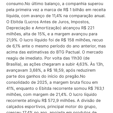
consumo.No último balanço, a companhia superou
pela primeira vez a marca de R$ 1 bilhão em receita
líquida, com avanço de 11,4% na comparação anual.
O Ebitda (Lucros Antes de Juros, Impostos,
Depreciação e Amortização) alcançou R$ 221
milhões, alta de 15%, e a margem avançou para
21,9%. O lucro líquido foi de R$ 158 milhões, recuo
de 6,1% ante o mesmo período do ano anterior, mas
acima das estimativas do BTG Pactual. O mercado
reagiu de imediato. Por volta das 11h30 (de
Brasília), as ações chegaram a subir 4,63%. Às 13h,
avançavam 3,68%, a R$ 18,59, após reduzirem
parte dos ganhos do início do pregão.No
consolidado de 2025, a margem bruta ficou em
41%, enquanto o Ebitda recorrente somou R$ 763,1
milhões, com margem de 21,4%. O lucro líquido
recorrente atingiu R$ 572,9 milhões. A divisão de
calçados esportivos, principal motor do grupo,
cresceu 17,4% no ano, apoiada em produtos de