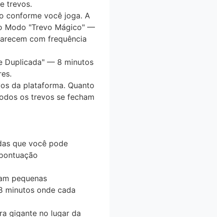
e trevos
.
o conforme você joga. A
 o
Modo "Trevo Mágico"
—
aparecem com
frequência
 Duplicada"
— 8 minutos
es.
vos
da plataforma. Quanto
todos os trevos se fecham
das
que você pode
pontuação
gam
pequenas
 minutos onde cada
ra gigante
no lugar da