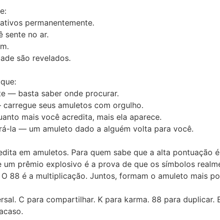
e:
ativos
permanentemente.
 sente no ar.
am
.
dade
são revelados.
que:
te
— basta saber onde procurar.
carregue seus amuletos com orgulho.
anto mais você acredita, mais ela aparece.
rá-la
— um amuleto dado a alguém volta para você.
edita em amuletos
. Para quem sabe que a
alta pontuação
é
ue um
prêmio explosivo
é a
prova
de que os símbolos realm
. O 88 é a multiplicação. Juntos, formam o
amuleto mais p
ersal. C para compartilhar. K para karma. 88 para duplica
acaso.