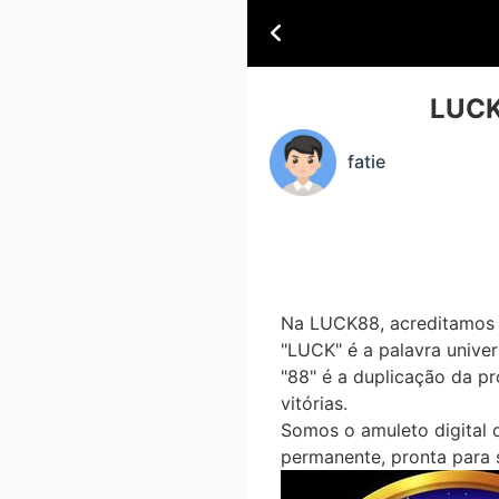
LUCK
fatie
Na LUCK88, acreditamos 
"LUCK" é a palavra unive
"88" é a
duplicação da p
vitórias
.
Somos o amuleto digital q
permanente
, pronta para