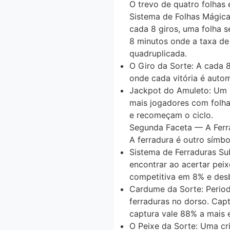
O trevo de quatro folhas
Sistema de Folhas Mágic
cada 8 giros, uma folha s
8 minutos onde a
taxa de
quadruplicada
.
O Giro da Sorte
: A cada 
onde cada vitória é
autom
Jackpot do Amuleto
: Um
mais jogadores com folha
e recomeçam o ciclo.
Segunda Faceta — A Ferr
A ferradura é outro sím
Sistema de Ferraduras S
encontrar ao acertar pei
competitiva
em 8% e des
Cardume da Sorte
: Peri
ferraduras
no dorso. Capt
captura vale
88% a mais
e
O Peixe da Sorte
: Uma cr