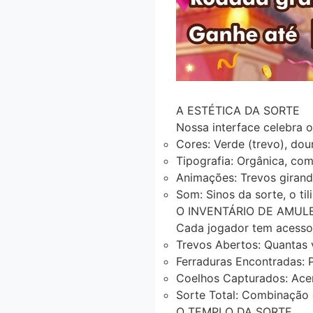
A ESTÉTICA DA SORTE
Nossa interface celebra 
Cores
: Verde (trevo), dou
Tipografia
: Orgânica, co
Animações
: Trevos girand
Som
: Sinos da sorte, o ti
O INVENTÁRIO DE AMUL
Cada jogador tem acess
Trevos Abertos
: Quantas 
Ferraduras Encontradas
: 
Coelhos Capturados
: Ace
Sorte Total
: Combinação 
O TEMPLO DA SORTE