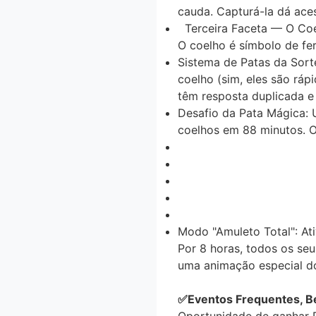
cauda. Capturá-la dá
ace
Terceira Faceta — O Coe
O coelho é símbolo de fer
Sistema de Patas da Sort
coelho (sim, eles são ráp
têm
resposta duplicada
e
Desafio da Pata Mágica
:
coelhos
em 88 minutos. O
Modo "Amuleto Total"
: A
Por 8 horas, todos os se
uma
animação especial d
✅
Eventos Frequentes, Be