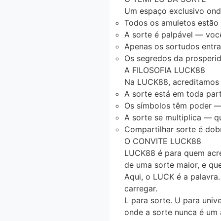
Um espaço exclusivo ond
Todos os amuletos estão 
A sorte é palpável
— você
Apenas os sortudos entr
Os segredos da prosperi
A FILOSOFIA LUCK88
Na LUCK88, acreditamos 
A sorte está em toda par
Os símbolos têm poder
— 
A sorte se multiplica
— qu
Compartilhar sorte é dob
O CONVITE LUCK88
LUCK88 é para quem
acr
de uma
sorte maior
, e q
Aqui, o LUCK é a palavra
carregar.
L para sorte. U para univ
onde a sorte nunca é um 