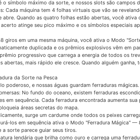
 é o símbolo máximo da sorte, e nossos slots são
campos d
as
: Cada máquina tem
4 folhas virtuais
que vão se reveland
e abre. Quando as quatro folhas estão abertas, você ativa
 acerto
atinge seu pico máximo e os símbolos especiais 
88 giros em uma mesma máquina, você ativa o
Modo "Sorte
aticamente duplicada
e os
prêmios explosivos
vêm em par
 prêmio progressivo que
carrega a energia de todos os tre
s abertas, mais rápido ele cresce. Quando alguém ganha, 
adura da Sorte na Pesca
bolo poderoso, e nossas águas guardam
ferraduras mágicas
.
ubmersas
: No fundo do oceano, existem
ferraduras escondi
xes em sequência. Cada ferradura encontrada aumenta sua
bloqueia
áreas secretas
do mapa.
odicamente, surge um cardume onde todos os peixes carre
urá-los em sequência ativa o
Modo "Ferradura Mágica"
— 8
 a sorte parece guiar seus tiros.
iatura lendária que brilha como ouro e carrega uma
ferradu