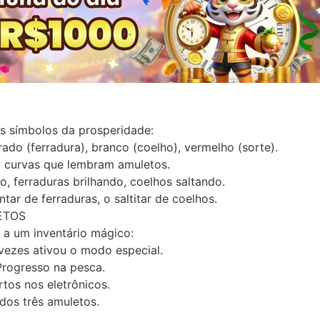
os
símbolos da prosperidade
:
rado (ferradura), branco (coelho), vermelho (sorte).
m curvas que lembram amuletos.
o, ferraduras brilhando, coelhos saltando.
lintar de ferraduras, o saltitar de coelhos.
ETOS
o a um
inventário mágico
:
vezes ativou o modo especial.
Progresso na pesca.
rtos nos eletrônicos.
dos três amuletos.