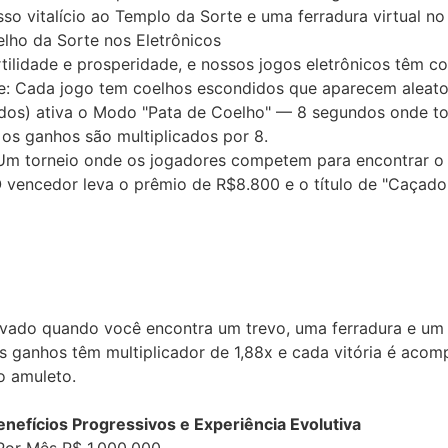
sso vitalício ao Templo da Sorte
e uma
ferradura virtual
no 
lho da Sorte nos Eletrônicos
tilidade e prosperidade, e nossos jogos eletrônicos têm
co
e
: Cada jogo tem
coelhos escondidos
que aparecem aleato
idos) ativa o
Modo "Pata de Coelho"
— 8 segundos onde to
 os ganhos são
multiplicados por 8
.
 Um torneio onde os jogadores competem para
encontrar o
 vencedor leva o
prêmio de R$8.800
e o título de
"Caçador
tivado quando você encontra um trevo, uma ferradura e um
us ganhos têm
multiplicador de 1,88x
e cada vitória é aco
o amuleto
.
nefícios Progressivos e Experiência Evolutiva