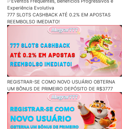
✅Eventos Frequentes, Benefícios Progressivos e
Experiência Evolutiva
777 SLOTS CASHBACK ATÉ 0.2% EM APOSTAS
REEMBOLSO IMEDIATO!
REGISTRAR-SE COMO NOVO USUÁRIO OBTERNA
UM BÔNUS DE PRIMEIRO DEPÓSITO DE R$3777