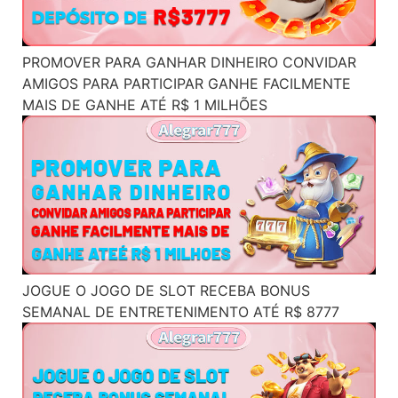
PROMOVER PARA GANHAR DINHEIRO CONVIDAR
AMIGOS PARA PARTICIPAR GANHE FACILMENTE
MAIS DE GANHE ATÉ R$ 1 MILHÕES
JOGUE O JOGO DE SLOT RECEBA BONUS
SEMANAL DE ENTRETENIMENTO ATÉ R$ 8777