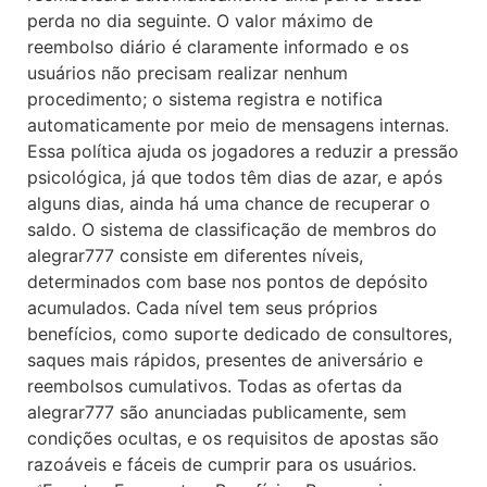
perda no dia seguinte. O valor máximo de
reembolso diário é claramente informado e os
usuários não precisam realizar nenhum
procedimento; o sistema registra e notifica
automaticamente por meio de mensagens internas.
Essa política ajuda os jogadores a reduzir a pressão
psicológica, já que todos têm dias de azar, e após
alguns dias, ainda há uma chance de recuperar o
saldo. O sistema de classificação de membros do
alegrar777 consiste em diferentes níveis,
determinados com base nos pontos de depósito
acumulados. Cada nível tem seus próprios
benefícios, como suporte dedicado de consultores,
saques mais rápidos, presentes de aniversário e
reembolsos cumulativos. Todas as ofertas da
alegrar777 são anunciadas publicamente, sem
condições ocultas, e os requisitos de apostas são
razoáveis ​​e fáceis de cumprir para os usuários.