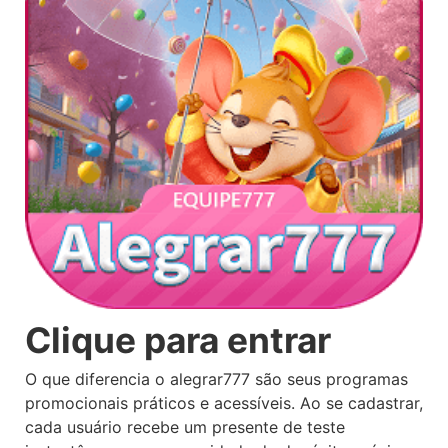
Clique para entrar
O que diferencia o alegrar777 são seus programas
promocionais práticos e acessíveis. Ao se cadastrar,
cada usuário recebe um presente de teste