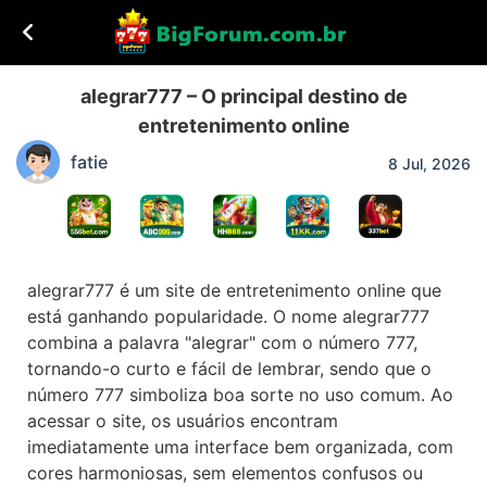
alegrar777 – O principal destino de
entretenimento online
fatie
8 Jul, 2026
alegrar777 é um site de entretenimento online que
está ganhando popularidade. O nome alegrar777
combina a palavra "alegrar" com o número 777,
tornando-o curto e fácil de lembrar, sendo que o
número 777 simboliza boa sorte no uso comum. Ao
acessar o site, os usuários encontram
imediatamente uma interface bem organizada, com
cores harmoniosas, sem elementos confusos ou